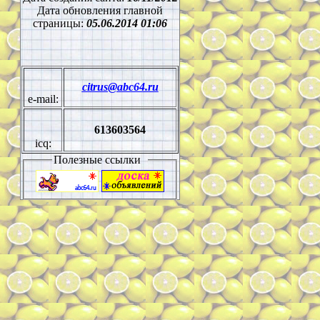
Дата обновления главной
страницы:
05.06.2014 01:06
cit
rus@abc64.ru
e-mail:
613603564
icq:
Полезные ссылки