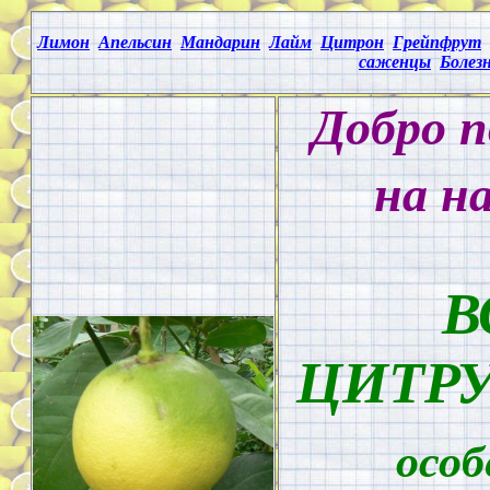
Лимон
Апельсин
Мандарин
Лайм
Цитрон
Грейпфрут
саженцы
Болез
Добро 
на н
В
ЦИТРУ
осо