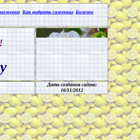
множение
Как выбрать саженцы
Болезни
!
у
Дата создания сайта:
16
/1
1
/2012