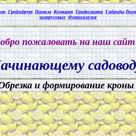
он
Грейпфрут
Памело
Кумкват
Трифолиата
Гибриды
Раз
цитрусовых
Фотогалелея
обро пожаловать на наш сайт
ачинающему садовод
Обрезка и формирование кроны