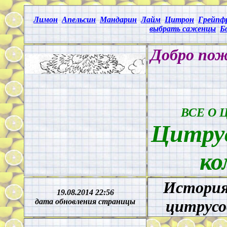
Лимон
Апельсин
Мандарин
Лайм
Цитрон
Грейпф
выбрать саженцы
Б
Добро пож
ВСЕ О 
Цитрус
ко
История
19.08.2014 22:56
дата обновления страницы
цитрусо